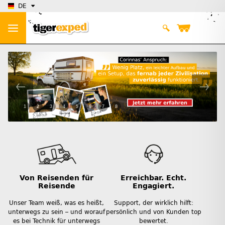
DE
1
2
3
4
5
6
7
8
Von Reisenden für
Erreichbar. Echt.
Reisende
Engagiert.
Unser Team weiß, was es heißt,
Support, der wirklich hilft:
unterwegs zu sein – und worauf
persönlich und von Kunden top
es bei Technik für unterwegs
bewertet.