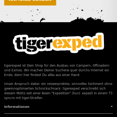
tigerexped ist Dein Shop für den Ausbau von Campern, Offroadern
und Exmos. Wir machen Deiner Sucherei quer durchs Internet ein
Ende, denn hier findest Du alles aus einer Hand.
Unser Anspruch dabei: ein reiseerprobtes, sinnvolles Sortiment ohne
gewinnoptimierten Schnickschnack. tigerexped verschreibt sich
diesem Motto seit einer Asien-”Expedition” (kurz: exped) in einem T3
syncro mit tiger-Streifen.
Informationen