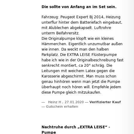
Die sollte von Anfang an im Set sein.
Fahrzeug: Peugeot Expert Bj 2014, Heizung
unterflur hinter dem Batteriefach eingebaut,
mit Alublechen abgekapselt. Luftrohre
unterm Beifahrersitz.
Die Originalpumpe klopft wie ein kleines
Hämmerchen. Eigentlich unzumutbar außen
wie innen. Da weckt man den halben
Parkplatz. Die EXTRA LEISE Flüsterpumpe
habe ich wie in der Originalbeschreibung fast
senkrecht montiert, ca 20° schräg. Die
Leitungen mit weichem Latex gegen die
Karosserie abgeschirmt. Man muss schon
genau hinhören wenn man jetzt die Pumpe
überhaupt noch hören will. Empfehle jedem
diese Pumpe gleich mitzukaufen.
Heinz H
,
27.01.2020
Verifizierter Kauf
Gutschein erhalten
Nachtruhe durch „EXTRA LEISE“ -
Pumpe