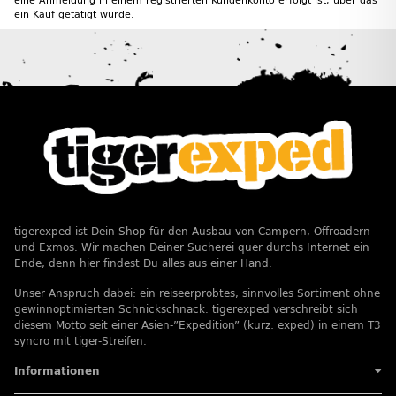
eine Anmeldung in einem registrierten Kundenkonto erfolgt ist, über das
ein Kauf getätigt wurde.
tigerexped ist Dein Shop für den Ausbau von Campern, Offroadern
und Exmos. Wir machen Deiner Sucherei quer durchs Internet ein
Ende, denn hier findest Du alles aus einer Hand.
Unser Anspruch dabei: ein reiseerprobtes, sinnvolles Sortiment ohne
gewinnoptimierten Schnickschnack. tigerexped verschreibt sich
diesem Motto seit einer Asien-”Expedition” (kurz: exped) in einem T3
syncro mit tiger-Streifen.
Informationen