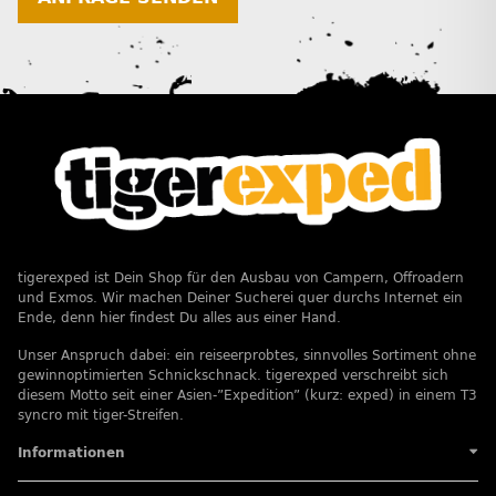
tigerexped ist Dein Shop für den Ausbau von Campern, Offroadern
und Exmos. Wir machen Deiner Sucherei quer durchs Internet ein
Ende, denn hier findest Du alles aus einer Hand.
Unser Anspruch dabei: ein reiseerprobtes, sinnvolles Sortiment ohne
gewinnoptimierten Schnickschnack. tigerexped verschreibt sich
diesem Motto seit einer Asien-”Expedition” (kurz: exped) in einem T3
syncro mit tiger-Streifen.
Informationen