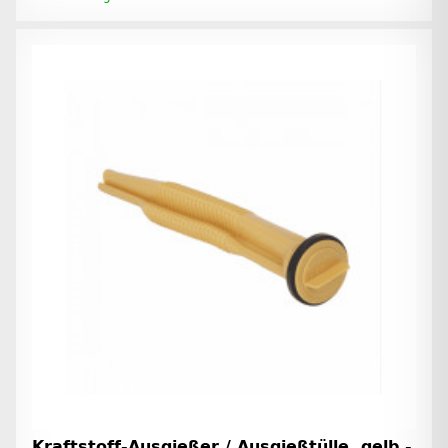
Kraftstoff-Ausgießer / Ausgießtülle, gelb -