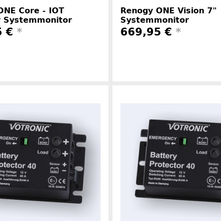
ONE Core - IOT
Renogy ONE Vision 7"
 Systemmonitor
Systemmonitor
5 €
*
669,95 €
*
Herstelle
Herstellerinformationen