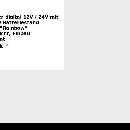
r digital 12V / 24V mit
 Batteriestand-
 “Rainbow”
cht, Einbau-
ät
 €
*
Herstellerinformationen