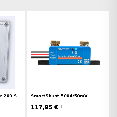
r 200 S
SmartShunt 500A/50mV
117,95 €
*