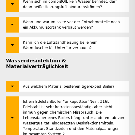
Wenn sich im combiBOIL kein Wasser befindet, darf
dann heiße Heizungsluft hindurchströmen?
Wann und warum sollte vor der Entnahmestelle noch
ein Akkumulatortank verbaut werden?
Kann ich die Luftstandheizung bei einem
Warmduscher-Kit Unterflur verbauen?
Wasserdesinfektion &
Materialverträglichkeit
Aus welchem Material bestehen tigerexped Boiler?
Ist ein Edelstahlboiler "unkaputtbar"Nein. 316L
Edelstahl ist sehr korrosionsbeständig, aber nicht
immun gegen chemischen Missbrauch. Die
Lebensdauer eines Boilers hängt unter anderem ab von
Wasserqualität, eingesetzten Desinfektionsmitteln,
Temperatur, Standzeiten und den Materialpaarungen
im gesamten System.?