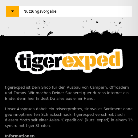
Nutzungsvorgabe
tigerexped ist Dein Shop für den Ausbau von Campern, Offroadern
und Exmos. Wir machen Deiner Sucherei quer durchs Internet ein
Ende, denn hier findest Du alles aus einer Hand.
Unser Anspruch dabei: ein reiseerprobtes, sinnvolles Sortiment ohne
gewinnoptimierten Schnickschnack. tigerexped verschreibt sich
diesem Motto seit einer Asien-”Expedition” (kurz: exped) in einem T3
syncro mit tiger-Streifen.
Informationen