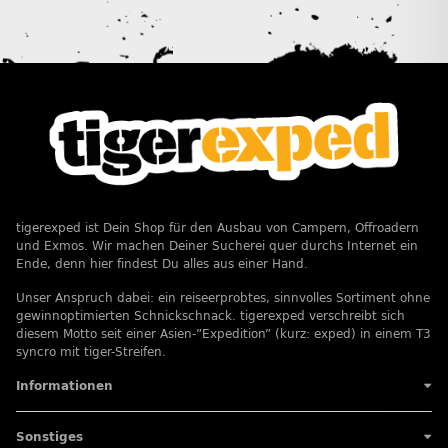
tigerexped ist Dein Shop für den Ausbau von Campern, Offroadern
und Exmos. Wir machen Deiner Sucherei quer durchs Internet ein
Ende, denn hier findest Du alles aus einer Hand.
Unser Anspruch dabei: ein reiseerprobtes, sinnvolles Sortiment ohne
gewinnoptimierten Schnickschnack. tigerexped verschreibt sich
diesem Motto seit einer Asien-”Expedition” (kurz: exped) in einem T3
syncro mit tiger-Streifen.
Informationen
Sonstiges