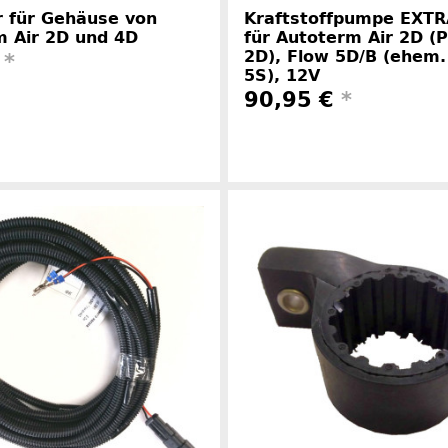
 für Gehäuse von
Kraftstoffpumpe EXTR
m Air 2D und 4D
für Autoterm Air 2D (P
2D), Flow 5D/B (ehem.
€
*
5S), 12V
90,95 €
*
Herstellerinformationen
Herstelle