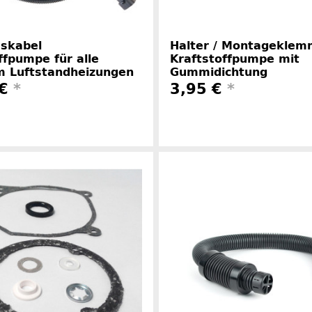
sskabel
Halter / Montageklem
ffpumpe für alle
Kraftstoffpumpe mit
m Luftstandheizungen
Gummidichtung
 €
*
3,95 €
*
Herstellerinformationen
Herstelle