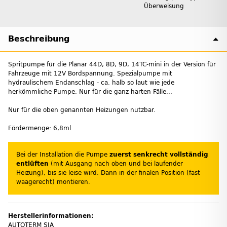
Überweisung
Beschreibung
Spritpumpe für die Planar 44D, 8D, 9D, 14TC-mini in der Version für
Fahrzeuge mit 12V Bordspannung. Spezialpumpe mit
hydraulischem Endanschlag - ca. halb so laut wie jede
herkömmliche Pumpe. Nur für die ganz harten Fälle...
Nur für die oben genannten Heizungen nutzbar.
Fördermenge: 6,8ml
Bei der Installation die Pumpe
zuerst senkrecht vollständig
entlüften
(mit Ausgang nach oben und bei laufender
Heizung), bis sie leise wird. Dann in der finalen Position (fast
waagerecht) montieren.
Herstellerinformationen:
AUTOTERM SIA