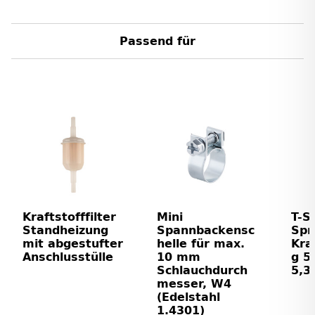
Passend für
Kraftstofffilter
Mini
T-S
Standheizung
Spannbackensc
Spri
mit abgestufter
helle für max.
Kra
Anschlusstülle
10 mm
g 5
Schlauchdurch
5,3
messer, W4
(Edelstahl
1.4301)