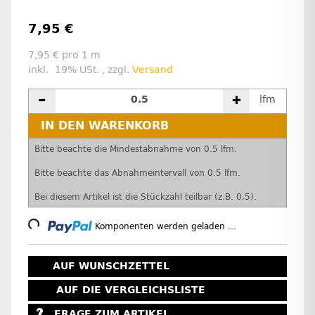
7,95 €
7,95 € pro 1 m
inkl. 19% USt. , zzgl.
Versand
lfm
IN DEN WARENKORB
x
Bitte beachte die Mindestabnahme von 0.5 lfm.
Bitte beachte das Abnahmeintervall von 0.5 lfm.
Bei diesem Artikel ist die Stückzahl teilbar (z.B. 0,5).
Loading...
Komponenten werden geladen ...
AUF WUNSCHZETTEL
AUF DIE VERGLEICHSLISTE
FRAGE ZUM ARTIKEL