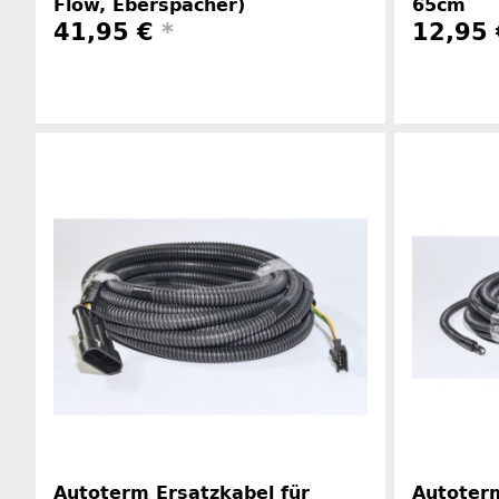
Flow, Eberspächer)
65cm
41,95 €
*
12,95
Herstellerinformationen
Autoterm Ersatzkabel für
Autoterm