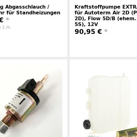
ng Abgasschlauch /
Kraftstoffpumpe EXTR
hr für Standheizungen
für Autoterm Air 2D (P
2D), Flow 5D/B (ehem.
 €
*
5S), 12V
o 1 m
90,95 €
*
Herstellerinformationen
Herstelle