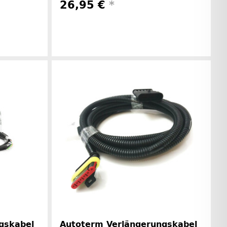
26,95 €
*
rinformationen
Herstellerinformationen
gskabel
Autoterm Verlängerungskabel