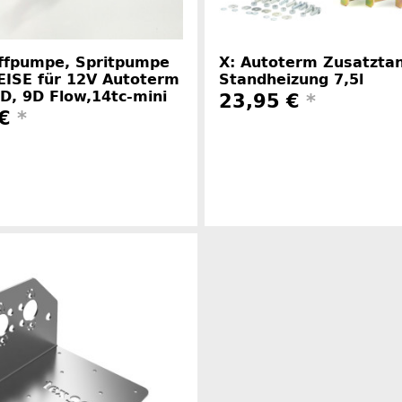
offpumpe, Spritpumpe
X: Autoterm Zusatztan
EISE für 12V Autoterm
Standheizung 7,5l
8D, 9D Flow,14tc-mini
23,95 €
*
 €
*
Herstelle
Herstellerinformationen