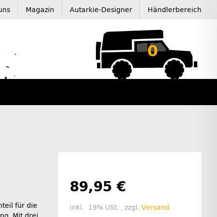
uns
Magazin
Autarkie-Designer
Händlerbereich
0
89,95 €
eil für die
inkl. 19% USt. , zzgl.
Versand
ng. Mit drei