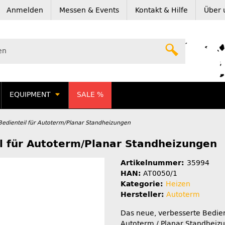
Anmelden
Messen & Events
Kontakt & Hilfe
Über 
EQUIPMENT
SALE %
Bedienteil für Autoterm/Planar Standheizungen
l für Autoterm/Planar Standheizungen
Artikelnummer:
35994
HAN:
AT0050/1
Kategorie:
Heizen
Hersteller:
Autoterm
Das neue, verbesserte Bedient
Autoterm / Planar Standheizu