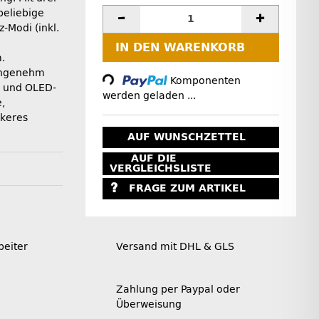
beliebige
-Modi (inkl.
IN DEN WARENKORB
Loading...
.
 angenehm
Komponenten
g und OLED-
werden geladen ...
,
ckeres
AUF WUNSCHZETTEL
AUF DIE
VERGLEICHSLISTE
FRAGE ZUM ARTIKEL
beiter
Versand mit DHL & GLS
Zahlung per Paypal oder
Überweisung