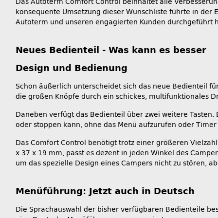
Das Autoterm Comfort Control beinhaltet alle Verbesseru
konsequente Umsetzung dieser Wunschliste führte in der 
Autoterm und unseren engagierten Kunden durchgeführt 
Neues Bedienteil - Was kann es besser
Design und Bedienung
Schon äußerlich unterscheidet sich das neue Bedienteil f
die großen Knöpfe durch ein schickes, multifunktionales Dr
Daneben verfügt das Bedienteil über zwei weitere Tasten. 
oder stoppen kann, ohne das Menü aufzurufen oder Timer z
Das Comfort Control benötigt trotz einer größeren Vielzah
x 37 x 19 mm, passt es dezent in jeden Winkel des Campers
um das spezielle Design eines Campers nicht zu stören, a
Menüführung: Jetzt auch in Deutsch
Die Sprachauswahl der bisher verfügbaren Bedienteile besc