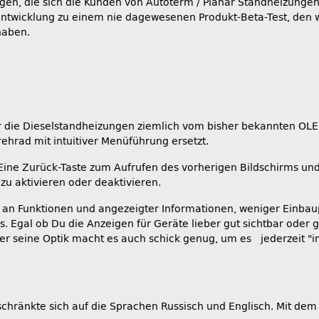
ngen, die sich die Kunden von Autoterm / Planar Standheizunge
Entwicklung zu einem nie dagewesenen Produkt-Beta-Test, den 
haben.
ür die Dieselstandheizungen ziemlich vom bisher bekannten OL
ehrad mit intuitiver Menüführung ersetzt.
Eine Zurück-Taste zum Aufrufen des vorherigen Bildschirms und
u aktivieren oder deaktivieren.
l an Funktionen und angezeigter Informationen, weniger Einbaup
. Egal ob Du die Anzeigen für Geräte lieber gut sichtbar oder 
ber seine Optik macht es auch schick genug, um es jederzeit "i
hränkte sich auf die Sprachen Russisch und Englisch. Mit dem 