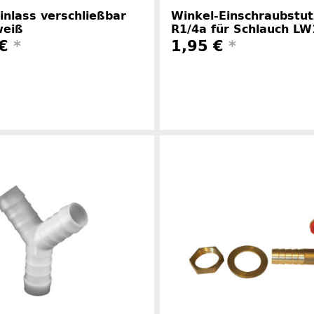
nlass verschließbar
Winkel-Einschraubstut
eiß
R1/4a für Schlauch LW
 €
*
1,95 €
*
Herstelle
Herstellerinformationen