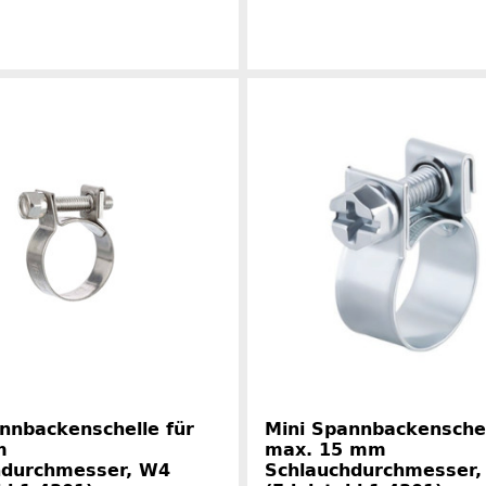
Herstelle
Herstellerinformationen
nnbackenschelle für
Mini Spannbackenschel
m
max. 15 mm
hdurchmesser, W4
Schlauchdurchmesser