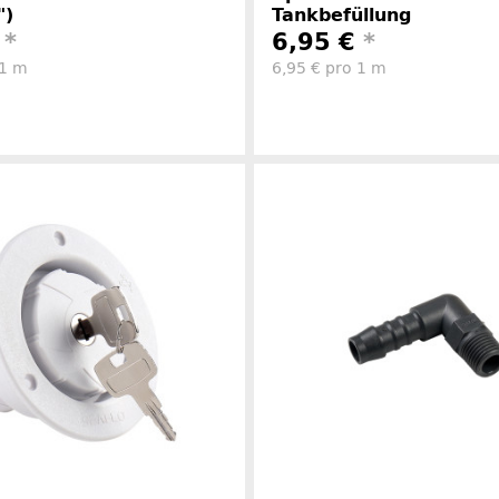
")
Tankbefüllung
€
*
6,95 €
*
 1 m
6,95 € pro 1 m
Herstellerinformationen
Herstelle