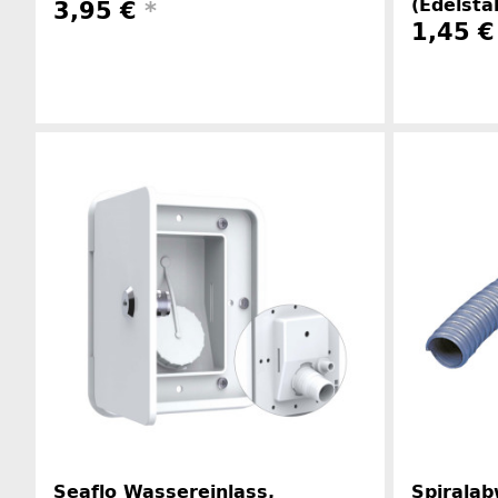
(Edelsta
3,95 €
*
1,45 €
Herstellerinformationen
Seaflo Wassereinlass,
Spirala