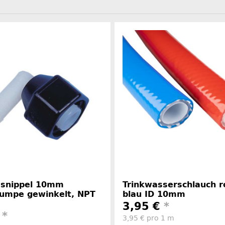
ssnippel 10mm
Trinkwasserschlauch r
pumpe gewinkelt, NPT
blau ID 10mm
3,95 €
*
€
*
3,95 € pro 1 m