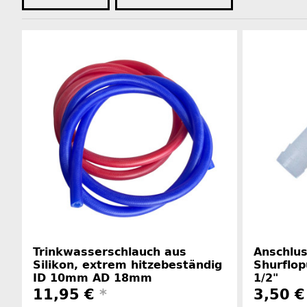
Trinkwasserschlauch aus
Anschlu
Silikon, extrem hitzebeständig
Shurflo
ID 10mm AD 18mm
1/2"
11,95 €
*
3,50 