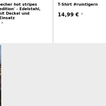
echer hot stripes
T-Shirt #rumtigern
edition' - Edelstahl,
it Deckel und
14,99 €
*
Einsatz
€
*
Herstelle
Herstellerinformationen