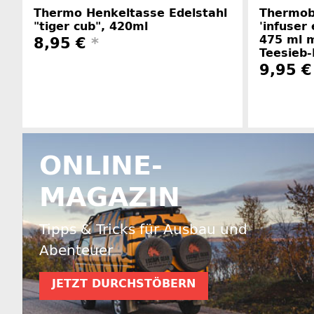
Thermo Henkeltasse Edelstahl
Thermob
"tiger cub", 420ml
'infuser 
475 ml m
8,95 €
*
Teesieb-
9,95 
Herstellerinformationen
ONLINE-
MAGAZIN
Tipps & Tricks für Ausbau und
Abenteuer
JETZT DURCHSTÖBERN