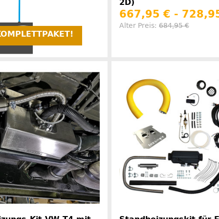
2D)
667,95 € -
728,9
Alter Preis:
684,95 €
KOMPLETTPAKET!
Herstelle