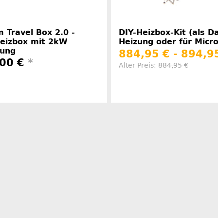
 Travel Box 2.0 -
DIY-Heizbox-Kit (als D
Heizbox mit 2kW
Heizung oder für Micr
tung
884,95 € -
894,9
,00 €
*
Alter Preis:
884,95 €
Herstelle
Herstellerinformationen