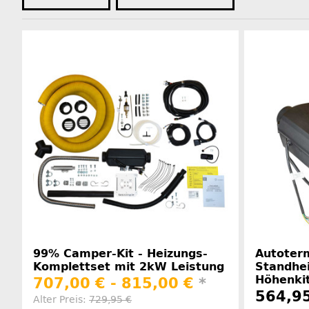
99% Camper-Kit - Heizungs-
Autoterm
Komplettset mit 2kW Leistung
Standhei
Höhenkit
707,00 € -
815,00 €
*
564,95
Alter Preis:
729,95 €