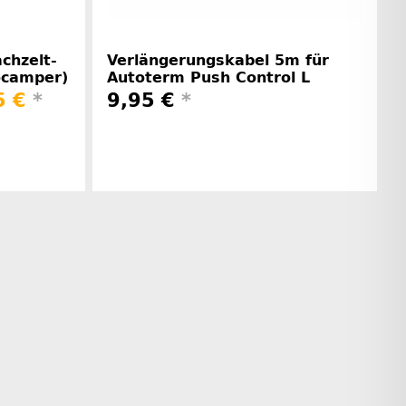
achzelt-
Verlängerungskabel 5m für
ocamper)
Autoterm Push Control L
5 €
*
9,95 €
*
rinformationen
Herstellerinformationen