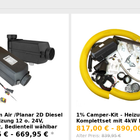
 Air /Planar 2D Diesel
1% Camper-Kit - Heizu
zung 12 o. 24V,
Komplettset mit 4kW 
, Bedienteil wählbar
817,00 € -
890,0
 € -
669,95 €
*
Alter Preis:
839,95 €