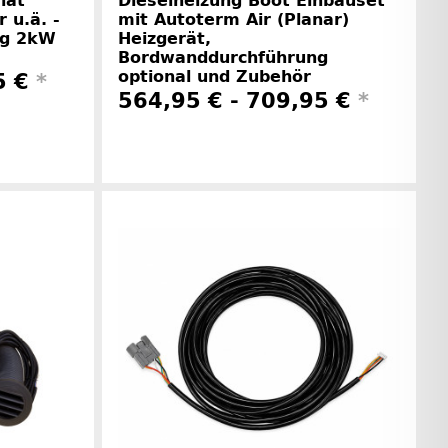
iat
Dieselheizung Boot Einbauset
 u.ä. -
mit Autoterm Air (Planar)
ng 2kW
Heizgerät,
Bordwanddurchführung
optional und Zubehör
5 €
*
564,95 € -
709,95 €
*
rinformationen
Herstellerinformationen