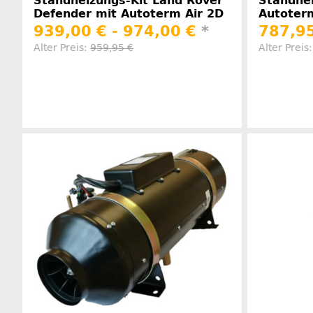
Standheizungs-Kit Land Rover
Standhe
Defender mit Autoterm Air 2D
Autoterm
939,00 € -
974,00 €
*
787,95
Alter Preis:
959,95 €
Alter Preis
Herstellerinformationen