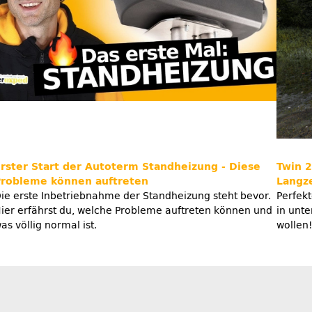
rster Start der Autoterm Standheizung - Diese
Twin 2
robleme können auftreten
Langze
ie erste Inbetriebnahme der Standheizung steht bevor.
Perfekt
ier erfährst du, welche Probleme auftreten können und
in unt
as völlig normal ist.
wollen