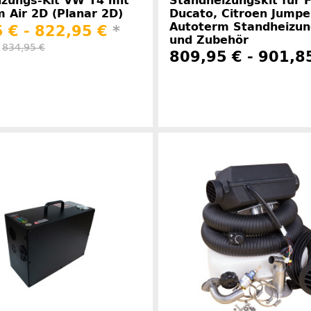
izungs-Kit VW T4 mit
Standheizungskit für F
 Air 2D (Planar 2D)
Ducato, Citroen Jumper
Autoterm Standheizu
 € -
822,95 €
*
und Zubehör
:
834,95 €
809,95 € -
901,8
Herstellerinformationen
Herstelle