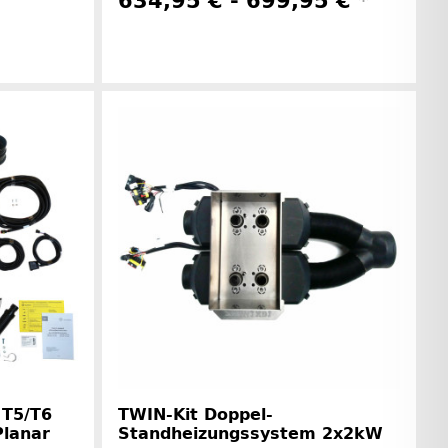
634,95 € -
699,95 €
*
rinformationen
Herstellerinformationen
 T5/T6
TWIN-Kit Doppel-
Planar
Standheizungssystem 2x2kW