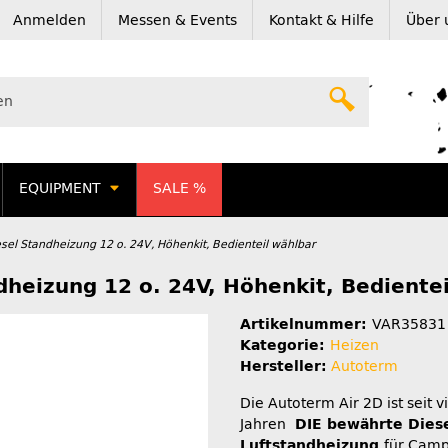
Anmelden
Messen & Events
Kontakt & Hilfe
Über 
EQUIPMENT
SALE %
sel Standheizung 12 o. 24V, Höhenkit, Bedienteil wählbar
dheizung 12 o. 24V, Höhenkit, Bediente
Artikelnummer:
VAR35831
Kategorie:
Heizen
Hersteller:
Autoterm
Die Autoterm Air 2D ist seit v
Jahren
DIE bewährte Diese
Luftstandheizung
für Camp