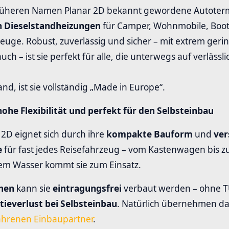
rüheren Namen Planar 2D bekannt gewordene Autoterm A
n Dieselstandheizungen
für Camper, Wohnmobile, Boo
euge. Robust, zuverlässig und sicher – mit extrem gerin
ch – ist sie perfekt für alle, die unterwegs auf verläss
land, ist sie vollständig „Made in Europe“.
hohe Flexibilität und perfekt für den Selbsteinbau
 2D eignet sich durch ihre
kompakte Bauform
und
ver
e
für fast jedes Reisefahrzeug – vom Kastenwagen bis z
em Wasser kommt sie zum Einsatz.
chen
kann sie
eintragungsfrei
verbaut werden – ohne
ieverlust bei Selbsteinbau
. Natürlich übernehmen da
ahrenen Einbaupartner
.