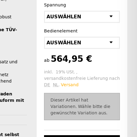
Spannung
AUSWÄHLEN
robust
ne TÜV-
Bedienelement
AUSWÄHLEN
564,95 €
ab
satz und
l
inkl. 19% USt. ,
netz
versandkostenfreie Lieferung nach
echend
DE
NL
.
Versand
raden
x
Dieser Artikel hat
uform mit
Variationen. Wähle bitte die
gewünschte Variation aus.
ht selbst