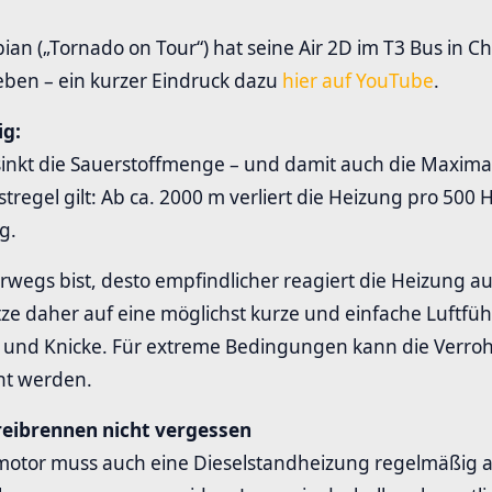
an („Tornado on Tour“) hat seine Air 2D im T3 Bus in Ch
ieben – ein kurzer Eindruck dazu
hier auf YouTube
.
ig:
inkt die Sauerstoffmenge – und damit auch die Maximal
stregel gilt: Ab ca. 2000 m verliert die Heizung pro 50
g.
rwegs bist, desto empfindlicher reagiert die Heizung a
tze daher auf eine möglichst kurze und einfache Luftf
 und Knicke. Für extreme Bedingungen kann die Verro
nt werden.
reibrennen nicht vergessen
lmotor muss auch eine Dieselstandheizung regelmäßig 