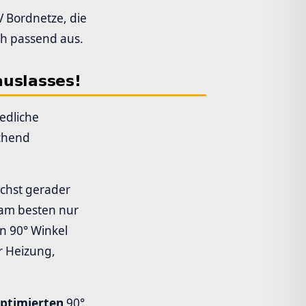
V Bordnetze, die
ch passend aus.
auslasses!
edliche
echend
ichst gerader
 am besten nur
n 90° Winkel
r Heizung,
optimierten
90°