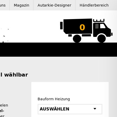
uns
Magazin
Autarkie-Designer
Händlerbereich
0
il wählbar
Bauform Heizung
ielen
AUSWÄHLEN
l-
er,