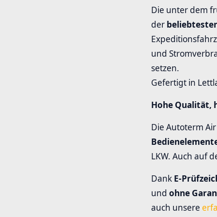
Die unter dem f
der
beliebteste
Expeditionsfahrz
und Stromverbrau
setzen.
Gefertigt in Lett
Hohe Qualität, 
Die Autoterm Air
Bedienelement
LKW. Auch auf d
Dank
E-Prüfzei
und
ohne Garant
auch unsere
erf