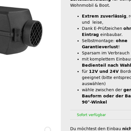
Wohnmobil & Boot.
Extrem zuverlässig
, 
und leise,
Dank E-Prüfzeichen
oh
Eintrag
einbaubar.
Selbstmontage:
ohne
Garantieverlust
!
Sparsam im Verbrauch
mit komplettem Einbau
Bedienteil nach Wah
für
12V und 24V
Bord
geeignet (bitte entspr
auswählen)
wähle zwischen der
ge
Bauform oder der Ba
90°-Winkel
Sofort verfügbar
Du möchtest den Einbau
nic