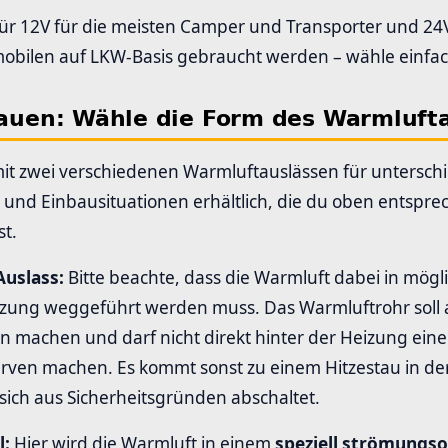
ch für 12V für die meisten Camper und Transporter und 24
mobilen auf LKW-Basis gebraucht werden – wähle einfa
nbauen: Wähle die Form des Warmluft
mit zwei verschiedenen Warmluftauslässen für unterschi
e und Einbausituationen erhältlich, die du oben entspr
t.
uslass:
Bitte beachte, dass die Warmluft dabei in mögl
eizung weggeführt werden muss. Das Warmluftrohr soll
n machen und darf nicht direkt hinter der Heizung eine
urven machen. Es kommt sonst zu einem Hitzestau in de
sich aus Sicherheitsgründen abschaltet.
l:
Hier wird die Warmluft in einem
speziell strömungs