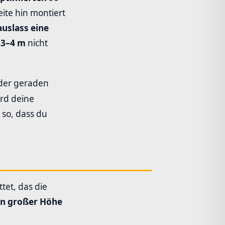
ite hin montiert
uslass eine
 3–4 m
nicht
 der geraden
rd deine
 so, dass du
tet, das die
in großer Höhe