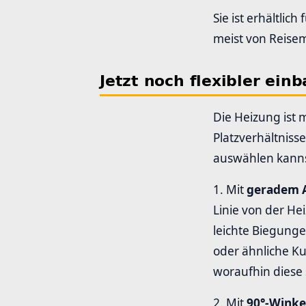
Sie ist erhältli
meist von Reise
Jetzt noch flexibler ei
Die Heizung ist 
Platzverhältniss
auswählen kanns
1. Mit
geradem A
Linie von der H
leichte Biegunge
oder ähnliche K
woraufhin diese 
2. Mit
90°-Winke