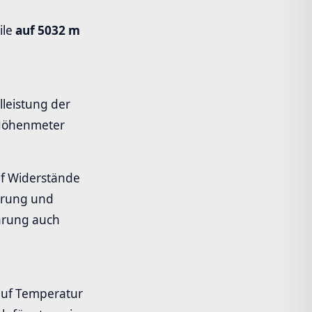
ile
auf 5032 m
leistung der
0 Höhenmeter
uf Widerstände
ührung und
hrung auch
auf Temperatur