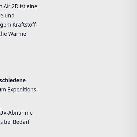
ir 2D ist eine
te und
gem Kraftstoff-
liche Wärme
schiedene
um Expeditions-
 TÜV-Abnahme
s bei Bedarf