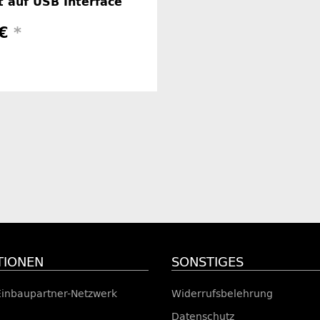
t auf USB Interface
 €
*
Herstellerinformationen
TIONEN
SONSTIGES
Einbaupartner-Netzwerk
Widerrufsbelehrung
Datenschutz