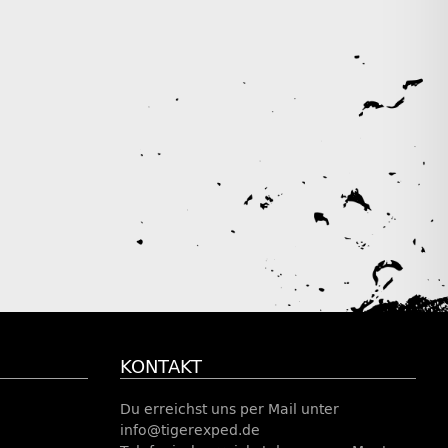
KONTAKT
Du erreichst uns per Mail unter
info@tigerexped.de