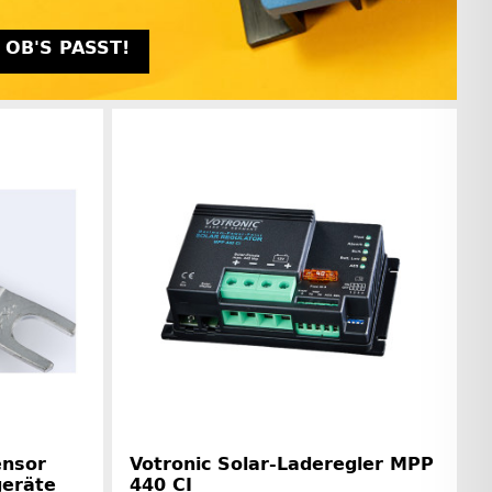
 OB'S PASST!
ensor
Votronic Solar-Laderegler MPP
geräte
440 CI