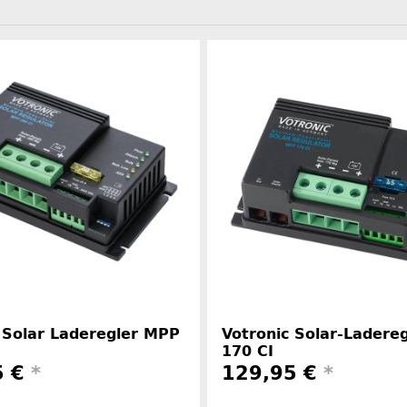
 Solar Laderegler MPP
Votronic Solar-Ladere
170 CI
5 €
*
129,95 €
*