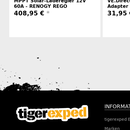
MPPT Solar-Laderegler 12V
VE.Direc
60A - RENOGY REGO
Adapter
408,95 €
*
31,95
Herstellerinformationen
INFORMA
tigerexped 
Marken