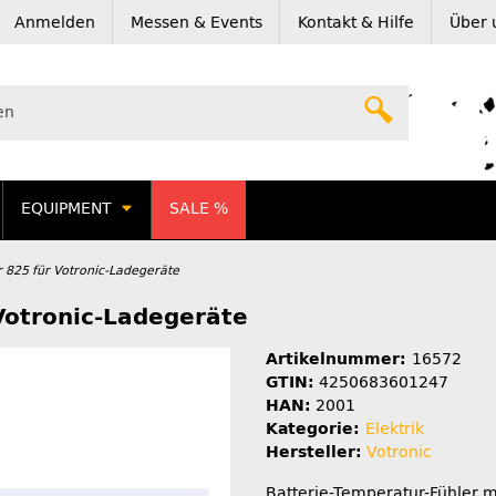
Anmelden
Messen & Events
Kontakt & Hilfe
Über 
EQUIPMENT
SALE %
 825 für Votronic-Ladegeräte
Votronic-Ladegeräte
Artikelnummer:
16572
GTIN:
4250683601247
HAN:
2001
Kategorie:
Elektrik
Hersteller:
Votronic
Batterie-Temperatur-Fühler 