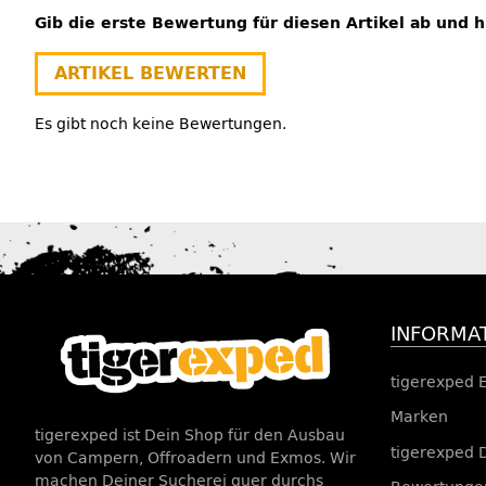
Gib die erste Bewertung für diesen Artikel ab und 
ARTIKEL BEWERTEN
Es gibt noch keine Bewertungen.
INFORMA
tigerexped 
Marken
tigerexped ist Dein Shop für den Ausbau
tigerexped 
von Campern, Offroadern und Exmos. Wir
machen Deiner Sucherei quer durchs