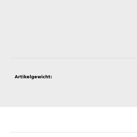
Produkteigenschaft
Wert
Artikelgewicht: