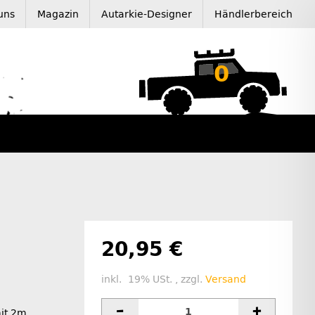
uns
Magazin
Autarkie-Designer
Händlerbereich
0
20,95 €
inkl. 19% USt. , zzgl.
Versand
mit 2m