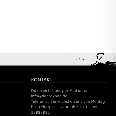
KONTAKT
Du erreichst uns per Mail unter
info@tigerexped.de
Telefonisch erreichst du uns von Montag
bis Freitag 10 - 14.30 Uhr: +49 2845
37927910