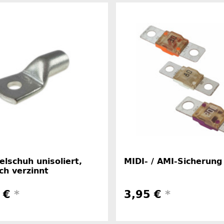
lschuh unisoliert,
MIDI- / AMI-Sicherung
ch verzinnt
8 €
*
3,95 €
*