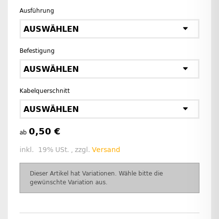
Ausführung
AUSWÄHLEN
Befestigung
AUSWÄHLEN
Kabelquerschnitt
AUSWÄHLEN
0,50 €
ab
inkl. 19% USt. , zzgl.
Versand
x
Dieser Artikel hat Variationen. Wähle bitte die
gewünschte Variation aus.