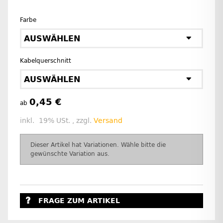
Farbe
AUSWÄHLEN
Kabelquerschnitt
AUSWÄHLEN
0,45 €
ab
inkl. 19% USt. , zzgl.
Versand
x
Dieser Artikel hat Variationen. Wähle bitte die
gewünschte Variation aus.
FRAGE ZUM ARTIKEL