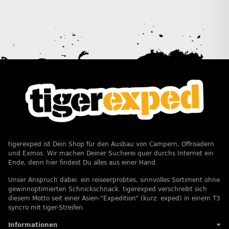
tigerexped ist Dein Shop für den Ausbau von Campern, Offroadern
und Exmos. Wir machen Deiner Sucherei quer durchs Internet ein
Ende, denn hier findest Du alles aus einer Hand.
Unser Anspruch dabei: ein reiseerprobtes, sinnvolles Sortiment ohne
gewinnoptimierten Schnickschnack. tigerexped verschreibt sich
diesem Motto seit einer Asien-”Expedition” (kurz: exped) in einem T3
syncro mit tiger-Streifen.
Informationen