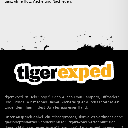
ganz ohne Holz, Asche und Nachlegen.
tigerexped ist Dein Shop für den Ausbau von Campern, Offroadern
und Exmos. Wir machen Deiner Sucherei quer durchs Internet ein
Ende, denn hier findest Du alles aus einer Hand.
Unser Anspruch dabei: ein reiseerprobtes, sinnvolles Sortiment ohne
gewinnoptimierten Schnickschnack. tigerexped verschreibt sich
diesem Motto seit einer Asien-”Expedition” (kurz: exped) in einem T3