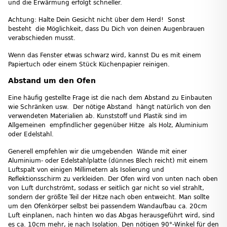
und die Erwärmung erfolgt schneller.
Achtung: Halte Dein Gesicht nicht über dem Herd! Sonst
besteht die Möglichkeit, dass Du Dich von deinen Augenbrauen
verabschieden musst.
Wenn das Fenster etwas schwarz wird, kannst Du es mit einem
Papiertuch oder einem Stück Küchenpapier reinigen.
Abstand um den Ofen
Eine häufig gestellte Frage ist die nach dem Abstand zu Einbauten
wie Schränken usw. Der nötige Abstand hängt natürlich von den
verwendeten Materialien ab. Kunststoff und Plastik sind im
Allgemeinen empfindlicher gegenüber Hitze als Holz, Aluminium
oder Edelstahl.
Generell empfehlen wir die umgebenden Wände mit einer
Aluminium- oder Edelstahlplatte (dünnes Blech reicht) mit einem
Luftspalt von einigen Millimetern als Isolierung und
Reflektionsschirm zu verkleiden. Der Ofen wird von unten nach oben
von Luft durchströmt, sodass er seitlich gar nicht so viel strahlt,
sondern der größte Teil der Hitze nach oben entweicht. Man sollte
um den Ofenkörper selbst bei passendem Wandaufbau ca. 20cm
Luft einplanen, nach hinten wo das Abgas herausgeführt wird, sind
es ca. 10cm mehr, je nach Isolation. Den nötigen 90°-Winkel für den