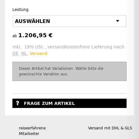
Leistung
AUSWÄHLEN
1.206,95 €
ab
inkl. 19% USt. , versandkostenfreie Lieferung nach
DE
NL
.
Versand
x
Dieser Artikel hat Variationen. Wähle bitte die
gewünschte Variation aus.
FRAGE ZUM ARTIKEL
reiseerfahrene
Versand mit DHL & GLS
Mitarbeiter