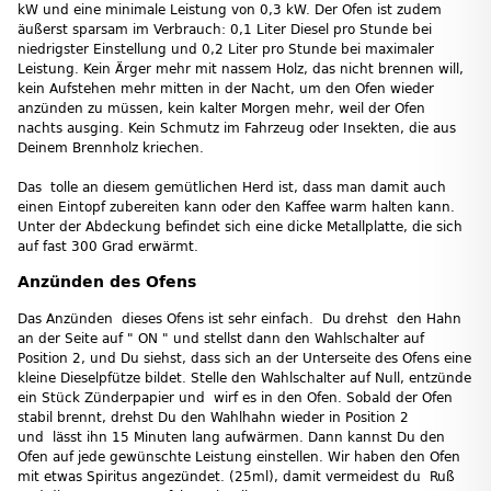
kW und eine minimale Leistung von 0,3 kW. Der Ofen ist zudem
äußerst sparsam im Verbrauch: 0,1 Liter Diesel pro Stunde bei
niedrigster Einstellung und 0,2 Liter pro Stunde bei maximaler
Leistung. Kein Ärger mehr mit nassem Holz, das nicht brennen will,
kein Aufstehen mehr mitten in der Nacht, um den Ofen wieder
anzünden zu müssen, kein kalter Morgen mehr, weil der Ofen
nachts ausging. Kein Schmutz im Fahrzeug oder Insekten, die aus
Deinem Brennholz kriechen.
Das tolle an diesem gemütlichen Herd ist, dass man damit auch
einen Eintopf zubereiten kann oder den Kaffee warm halten kann.
Unter der Abdeckung befindet sich eine dicke Metallplatte, die sich
auf fast 300 Grad erwärmt.
Anzünden des Ofens
Das Anzünden dieses Ofens ist sehr einfach. Du drehst den Hahn
an der Seite auf " ON " und stellst dann den Wahlschalter auf
Position 2, und Du siehst, dass sich an der Unterseite des Ofens eine
kleine Dieselpfütze bildet. Stelle den Wahlschalter auf Null, entzünde
ein Stück Zünderpapier und wirf es in den Ofen. Sobald der Ofen
stabil brennt, drehst Du den Wahlhahn wieder in Position 2
und lässt ihn 15 Minuten lang aufwärmen. Dann kannst Du den
Ofen auf jede gewünschte Leistung einstellen. Wir haben den Ofen
mit etwas Spiritus angezündet. (25ml), damit vermeidest du Ruß