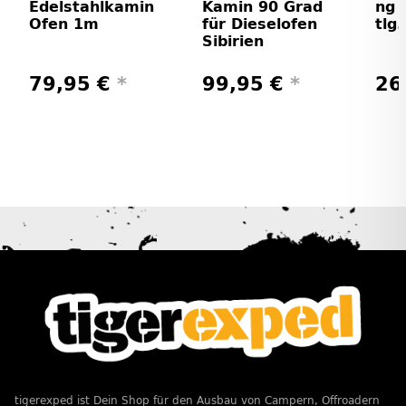
Edelstahlkamin
Kamin 90 Grad
ng 
Ofen 1m
für Dieselofen
tlg
Sibirien
79,95 €
*
99,95 €
*
26
tigerexped ist Dein Shop für den Ausbau von Campern, Offroadern