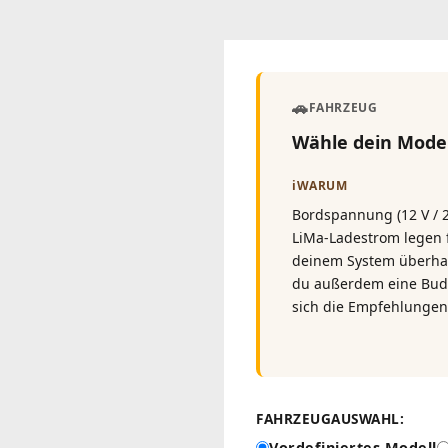
🚗
FAHRZEUG
Wähle dein Model
ℹ️
WARUM
Bordspannung (12 V / 
LiMa-Ladestrom legen 
deinem System überhau
du außerdem eine Budg
sich die Empfehlungen 
FAHRZEUGAUSWAHL:
Vordefiniertes Modell