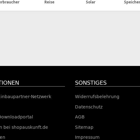
erbraucher
Reise
Solar
Speiche
TIONEN
SONSTIGES
Einbaupartner-Netzwerk
Widerrufsbelehrung
Datenschutz
Downloadportal
AGB
 bei shopauskunft.de
Sitemap
ten
Impressum