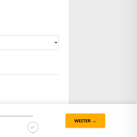
WEITER →
✅