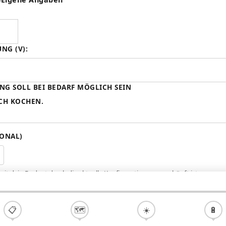
NG (V):
G SOLL BEI BEDARF MÖGLICH SEIN
CH KOCHEN.
IONAL)
weit dein Budget durch die aktuelle Konfiguration ausgeschöpft ist.
📋
🗺️
☀️
🔋