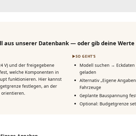
l aus unserer Datenbank — oder gib deine Werte s
▶️
SO GEHT'S
24 V) und der freigegebene
Modell suchen → Eckdaten
fest, welche Komponenten in
geladen
pt funktionieren. Hier kannst
Alternativ „Eigene Angabe
etgrenze festlegen, an der
Fahrzeuge
orientieren.
Geplante Bauspannung festl
Optional: Budgetgrenze se
Eigene Angaben