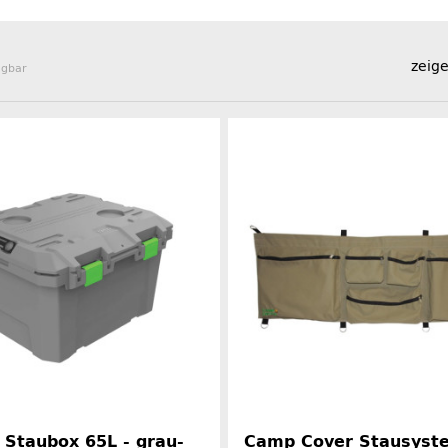
zeige
ügbar
Staubox 65L - grau-
Camp Cover Stausyste