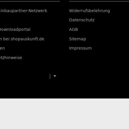
Einbaupartner-Netzwerk
Widerrufsbelehrung
Datenschutz
Downloadportal
AGB
 bei shopauskunft.de
Sitemap
ten
Impressum
etzhinweise
Menü ausklappbar