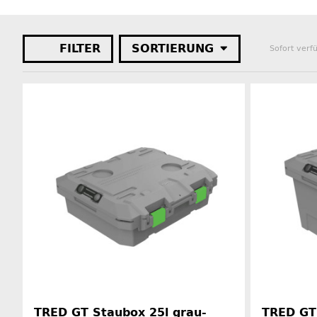
FILTER
SORTIERUNG
Sofort verf
TRED GT Staubox 25l grau-
TRED GT 