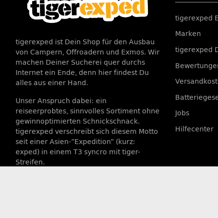
tigerexped 
Marken
tigerexped ist Dein Shop für den Ausbau
tigerexped 
von Campern, Offroadern und Exmos. Wir
machen Deiner Sucherei quer durchs
Bewertungen
Internet ein Ende, denn hier findest Du
Versandkos
alles aus einer Hand.
Batterieges
Unser Anspruch dabei: ein
reiseerprobtes, sinnvolles Sortiment ohne
Jobs
gewinnoptimierten Schnickschnack.
Hilfecenter
tigerexped verschreibt sich diesem Motto
seit einer Asien-”Expedition” (kurz:
exped) in einem T3 syncro mit tiger-
Streifen.
VERTRAG WIDERRUFEN