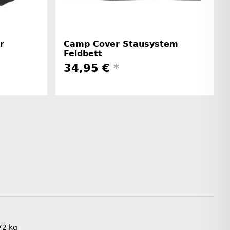
r
Camp Cover Stausystem
Feldbett
34,95 €
*
72
kg