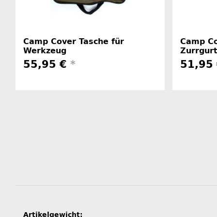
Camp Cover Tasche für
Camp Co
Werkzeug
Zurrgur
55,95 €
*
51,95
Produkteigenschaft
Wert
Artikelgewicht: