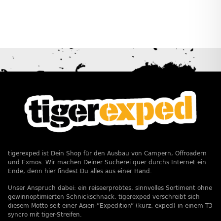
tigerexped ist Dein Shop für den Ausbau von Campern, Offroadern
und Exmos. Wir machen Deiner Sucherei quer durchs Internet ein
Ende, denn hier findest Du alles aus einer Hand.
Unser Anspruch dabei: ein reiseerprobtes, sinnvolles Sortiment ohne
gewinnoptimierten Schnickschnack. tigerexped verschreibt sich
diesem Motto seit einer Asien-”Expedition” (kurz: exped) in einem T3
syncro mit tiger-Streifen.