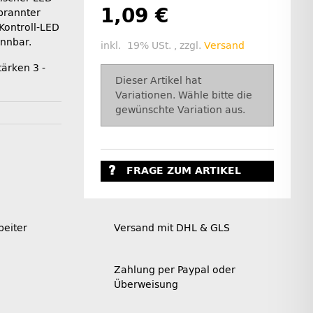
1,09 €
brannter
Kontroll-LED
ennbar.
inkl. 19% USt. , zzgl.
Versand
tärken 3 -
x
Dieser Artikel hat
Variationen. Wähle bitte die
gewünschte Variation aus.
FRAGE ZUM ARTIKEL
beiter
Versand mit DHL & GLS
Zahlung per Paypal oder
Überweisung