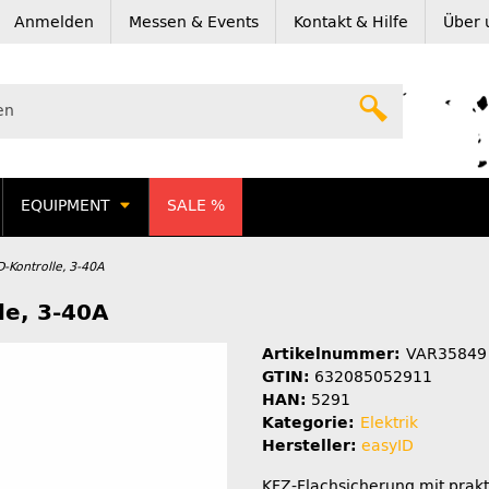
Anmelden
Messen & Events
Kontakt & Hilfe
Über 
EQUIPMENT
SALE %
-Kontrolle, 3-40A
le, 3-40A
Artikelnummer:
VAR35849
GTIN:
632085052911
HAN:
5291
Kategorie:
Elektrik
Hersteller:
easyID
KFZ-Flachsicherung mit prakt