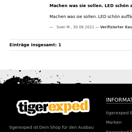
Machen was sie sollen. LED schön a
Machen was sie sollen. LED schön auffäl
Sven M
,
30.08.2021
Verifizierter Ka
Einträge insgesamt: 1
INFORMA
tigerexped 
Marken
tigerexped ist Dein Shop für den Ausbau