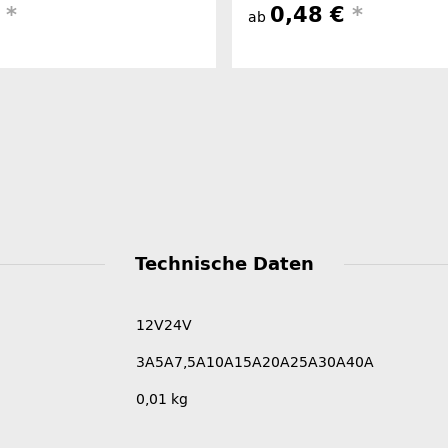
€
*
0,48 €
*
ab
Technische Daten
12V
24V
3A
5A
7,5A
10A
15A
20A
25A
30A
40A
0,01
kg