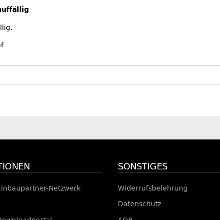
uffällig
lig.
uf
TIONEN
SONSTIGES
Einbaupartner-Netzwerk
Widerrufsbelehrung
Datenschutz