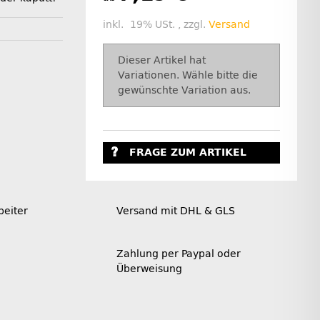
inkl. 19% USt. , zzgl.
Versand
x
Dieser Artikel hat
Variationen. Wähle bitte die
gewünschte Variation aus.
FRAGE ZUM ARTIKEL
beiter
Versand mit DHL & GLS
Zahlung per Paypal oder
Überweisung