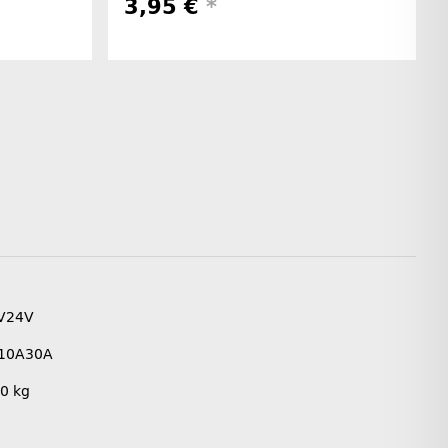
3,95 €
*
V
24V
10A
30A
00
kg