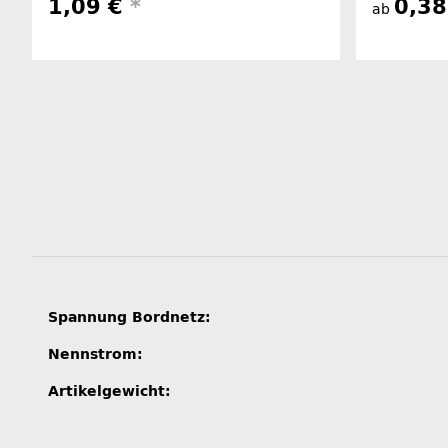
1,09 €
*
0,3
ab
Produkteigenschaft
Wert
Spannung Bordnetz:
Nennstrom:
Artikelgewicht: