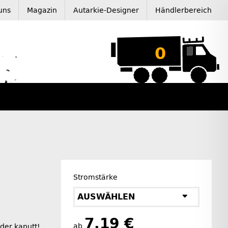
uns
Magazin
Autarkie-Designer
Händlerbereich
0
Stromstärke
AUSWÄHLEN
7,19 €
ab
eder kaputt!