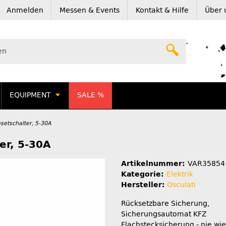
Anmelden
Messen & Events
Kontakt & Hilfe
Über 
EQUIPMENT
SALE %
setschalter, 5-30A
er, 5-30A
Artikelnummer:
VAR35854
Kategorie:
Elektrik
Hersteller:
Osculati
Rücksetzbare Sicherung,
Sicherungsautomat KFZ
Flachstecksicherung - nie wi