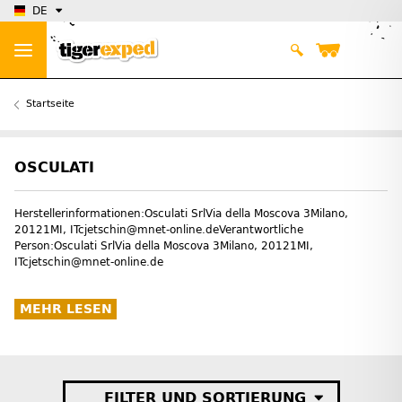
DE
Startseite
OSCULATI
Herstellerinformationen:Osculati SrlVia della Moscova 3Milano,
20121MI, ITcjetschin@mnet-online.deVerantwortliche
Person:Osculati SrlVia della Moscova 3Milano, 20121MI,
ITcjetschin@mnet-online.de
MEHR LESEN
FILTER UND SORTIERUNG