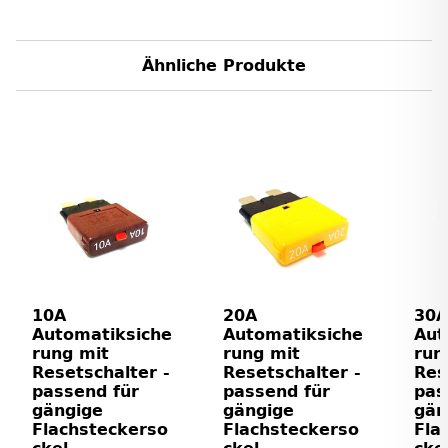
Ähnliche Produkte
10A
20A
30A
Automatiksiche
Automatiksiche
Aut
rung mit
rung mit
run
Resetschalter -
Resetschalter -
Res
passend für
passend für
pas
gängige
gängige
gän
Flachsteckerso
Flachsteckerso
Fla