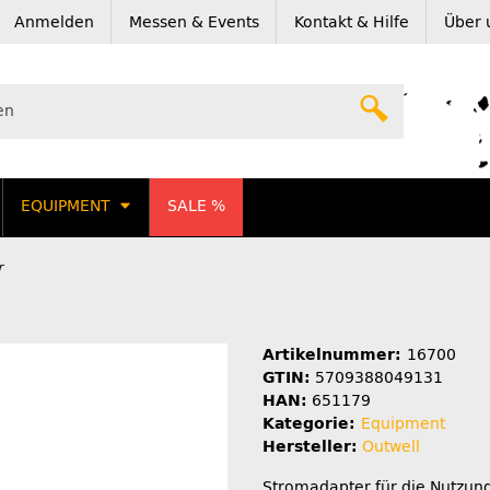
Anmelden
Messen & Events
Kontakt & Hilfe
Über 
EQUIPMENT
SALE %
r
Artikelnummer:
16700
GTIN:
5709388049131
HAN:
651179
Kategorie:
Equipment
Hersteller:
Outwell
Stromadapter für die Nutzun