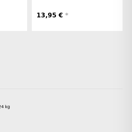
13,95 €
*
24
kg