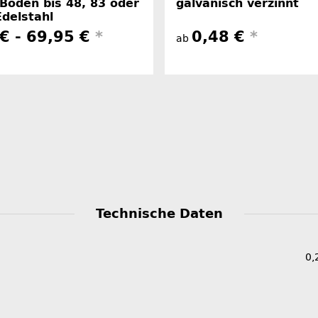
Böden bis 48, 83 oder
galvanisch verzinnt
delstahl
€ -
69,95 €
*
0,48 €
*
ab
Technische Daten
0,