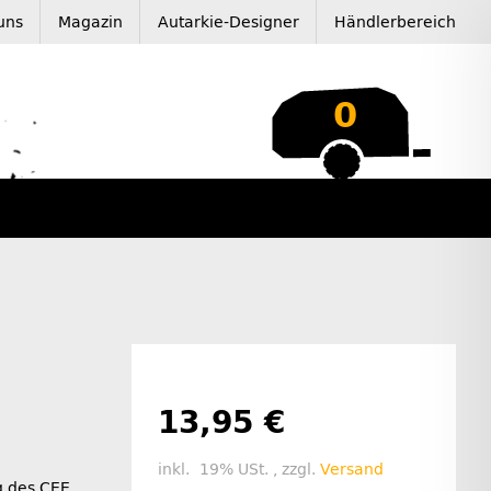
uns
Magazin
Autarkie-Designer
Händlerbereich
0
13,95 €
inkl. 19% USt. , zzgl.
Versand
g des CEE