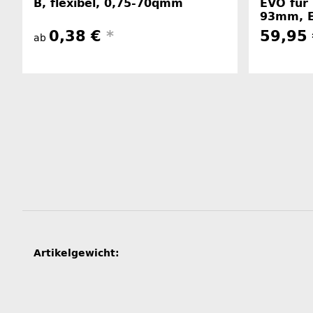
B, flexibel, 0,75-70qmm
EVO für 
93mm, E
0,38 €
*
59,95 
ab
Produkteigenschaft
Wert
Artikelgewicht: