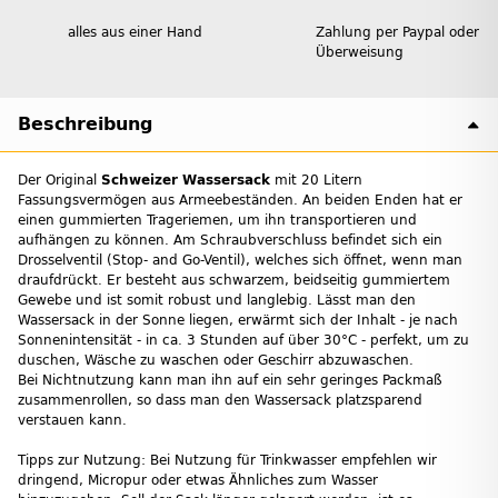
alles aus einer Hand
Zahlung per Paypal oder
Überweisung
Beschreibung
Der Original
Schweizer Wassersack
mit 20 Litern
Fassungsvermögen aus Armeebeständen. An beiden Enden hat er
einen gummierten Trageriemen, um ihn transportieren und
aufhängen zu können. Am Schraubverschluss befindet sich ein
Drosselventil (Stop- and Go-Ventil), welches sich öffnet, wenn man
draufdrückt. Er besteht aus schwarzem, beidseitig gummiertem
Gewebe und ist somit robust und langlebig. Lässt man den
Wassersack in der Sonne liegen, erwärmt sich der Inhalt - je nach
Sonnenintensität - in ca. 3 Stunden auf über 30°C - perfekt, um zu
duschen, Wäsche zu waschen oder Geschirr abzuwaschen.
Bei Nichtnutzung kann man ihn auf ein sehr geringes Packmaß
zusammenrollen, so dass man den Wassersack platzsparend
verstauen kann.
Tipps zur Nutzung: Bei Nutzung für Trinkwasser empfehlen wir
dringend, Micropur oder etwas Ähnliches zum Wasser