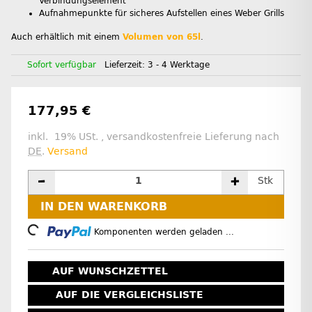
Verbindungselement
Aufnahmepunkte für sicheres Aufstellen eines Weber Grills
Auch erhältlich mit einem
Volumen von 65l
.
Sofort verfügbar
Lieferzeit:
3 - 4 Werktage
177,95 €
inkl. 19% USt. , versandkostenfreie Lieferung nach
DE
.
Versand
Stk
IN DEN WARENKORB
Loading...
Komponenten werden geladen ...
AUF WUNSCHZETTEL
AUF DIE VERGLEICHSLISTE