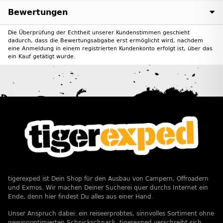
Bewertungen
Die Überprüfung der Echtheit unserer Kundenstimmen geschieht
dadurch, dass die Bewertungsabgabe erst ermöglicht wird, nachdem
eine Anmeldung in einem registrierten Kundenkonto erfolgt ist, über das
ein Kauf getätigt wurde.
tigerexped ist Dein Shop für den Ausbau von Campern, Offroadern
und Exmos. Wir machen Deiner Sucherei quer durchs Internet ein
Ende, denn hier findest Du alles aus einer Hand.
Unser Anspruch dabei: ein reiseerprobtes, sinnvolles Sortiment ohne
gewinnoptimierten Schnickschnack. tigerexped verschreibt sich