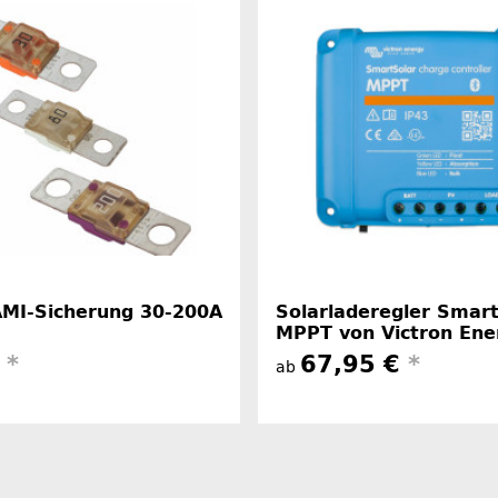
 AMI-Sicherung 30-200A
Solarladeregler Smar
MPPT von Victron Ene
€
*
67,95 €
*
ab