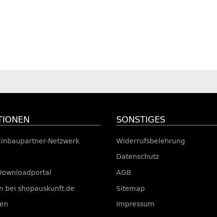
TIONEN
SONSTIGES
Einbaupartner-Netzwerk
Widerrufsbelehrung
Datenschutz
Downloadportal
AGB
 bei shopauskunft.de
Sitemap
ten
Impressum