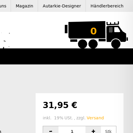
uns
Magazin
Autarkie-Designer
Händlerbereich
0
31,95 €
inkl. 19% USt. , zzgl.
Versand
Stk
B