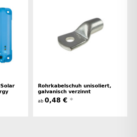
tSolar
Rohrkabelschuh unisoliert,
rgy
galvanisch verzinnt
0,48 €
*
ab