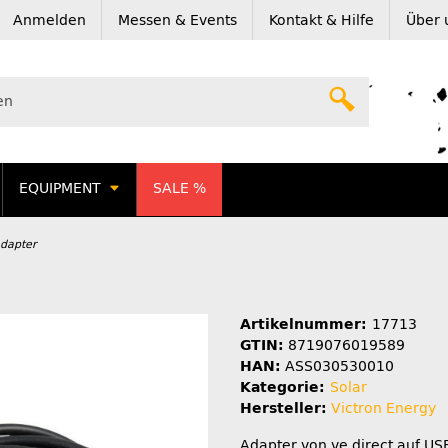
Anmelden
Messen & Events
Kontakt & Hilfe
Über 
EQUIPMENT
SALE %
Adapter
Artikelnummer:
17713
GTIN:
8719076019589
HAN:
ASS030530010
Kategorie:
Solar
Hersteller:
Victron Energy
Adapter von ve.direct auf US