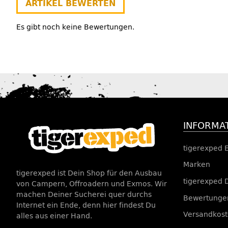
ARTIKEL BEWERTEN
Es gibt noch keine Bewertungen.
INFORMA
tigerexped 
Marken
tigerexped ist Dein Shop für den Ausbau
tigerexped 
von Campern, Offroadern und Exmos. Wir
machen Deiner Sucherei quer durchs
Bewertungen
Internet ein Ende, denn hier findest Du
Versandkos
alles aus einer Hand.