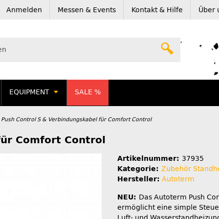
Anmelden
Messen & Events
Kontakt & Hilfe
Über 
EQUIPMENT
SALE %
Push Control S & Verbindungskabel für Comfort Control
für Comfort Control
Artikelnummer:
37935
Kategorie:
Zubehör Standh
Hersteller:
Autoterm
NEU:
Das Autoterm Push Con
ermöglicht eine simple Steu
Luft- und Wasserstandheizu