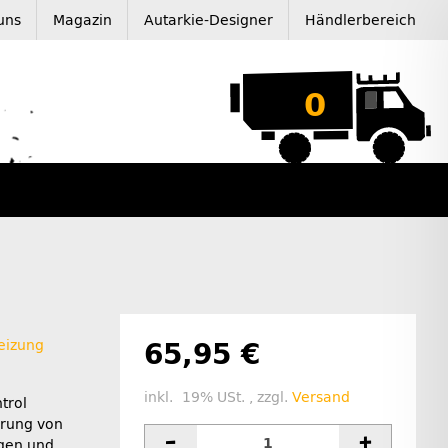
uns
Magazin
Autarkie-Designer
Händlerbereich
0
eizung
65,95 €
inkl. 19% USt. , zzgl.
Versand
trol
erung von
ngen und