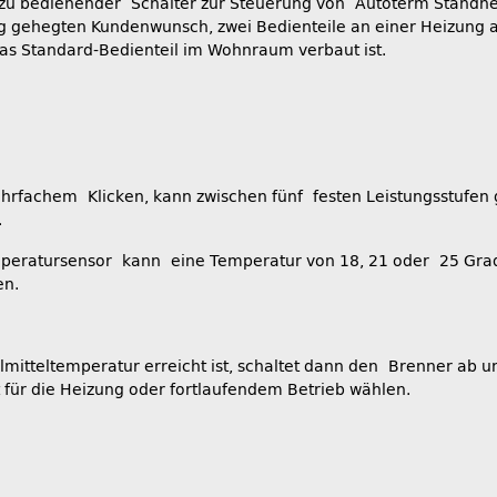
 zu bedienender Schalter zur Steuerung von Autoterm Standhe
ng gehegten Kundenwunsch, zwei Bedienteile an einer Heizung 
s Standard-Bedienteil im Wohnraum verbaut ist.
rfachem Klicken, kann zwischen fünf festen Leistungsstufen ge
t.
peratursensor kann eine Temperatur von 18, 21 oder 25 Grad
en.
itteltemperatur erreicht ist, schaltet dann den Brenner ab und
 für die Heizung oder fortlaufendem Betrieb wählen.