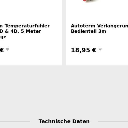
m Temperaturfühler
Autoterm Verlängeru
2D & 4D, 5 Meter
Bedienteil 3m
nge
 €
*
18,95 €
*
Technische Daten