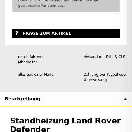
x
Dieser Artikel hat Variationen. Wähle bitte die
gewünschte Variation aus.
FRAGE ZUM ARTIKEL
reiseerfahrene
Versand mit DHL & GLS
Mitarbeiter
alles aus einer Hand
Zahlung per Paypal oder
Überweisung
Beschreibung
Standheizung Land Rover
Defender