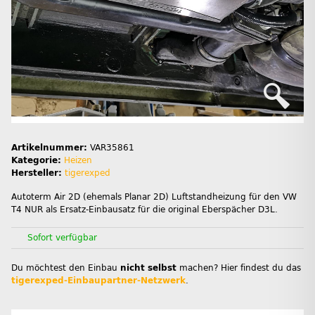
Artikelnummer:
VAR35861
Kategorie:
Heizen
Hersteller:
tigerexped
Autoterm Air 2D (ehemals Planar 2D) Luftstandheizung für den VW
T4 NUR als Ersatz-Einbausatz für die original Eberspächer D3L.
Sofort verfügbar
Du möchtest den Einbau
nicht selbst
machen? Hier findest du das
tigerexped-Einbaupartner-Netzwerk
.