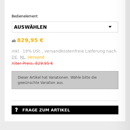
Bedienelement
AUSWÄHLEN
829,95 €
ab
inkl. 19% USt. , versandkostenfreie Lieferung nach
DE
NL
.
Versand
Alter Preis: 829,95 €
x
Dieser Artikel hat Variationen. Wähle bitte die
gewünschte Variation aus.
FRAGE ZUM ARTIKEL