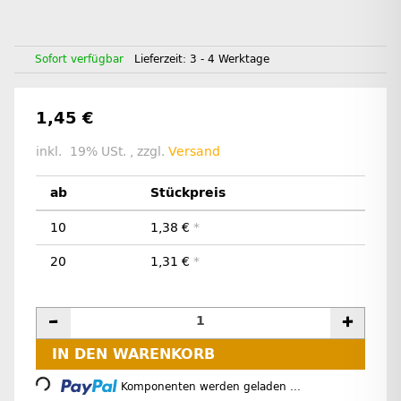
Sofort verfügbar
Lieferzeit:
3 - 4 Werktage
1,45 €
inkl. 19% USt. , zzgl.
Versand
ab
Stückpreis
10
1,38 €
*
20
1,31 €
*
IN DEN WARENKORB
Loading...
Komponenten werden geladen ...