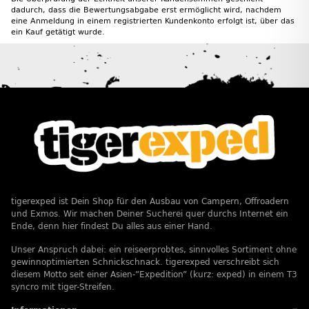
dadurch, dass die Bewertungsabgabe erst ermöglicht wird, nachdem
eine Anmeldung in einem registrierten Kundenkonto erfolgt ist, über das
ein Kauf getätigt wurde.
tigerexped ist Dein Shop für den Ausbau von Campern, Offroadern
und Exmos. Wir machen Deiner Sucherei quer durchs Internet ein
Ende, denn hier findest Du alles aus einer Hand.
Unser Anspruch dabei: ein reiseerprobtes, sinnvolles Sortiment ohne
gewinnoptimierten Schnickschnack. tigerexped verschreibt sich
diesem Motto seit einer Asien-”Expedition” (kurz: exped) in einem T3
syncro mit tiger-Streifen.