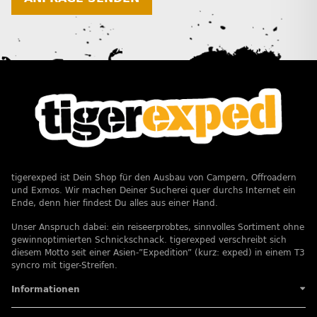
tigerexped ist Dein Shop für den Ausbau von Campern, Offroadern
und Exmos. Wir machen Deiner Sucherei quer durchs Internet ein
Ende, denn hier findest Du alles aus einer Hand.
Unser Anspruch dabei: ein reiseerprobtes, sinnvolles Sortiment ohne
gewinnoptimierten Schnickschnack. tigerexped verschreibt sich
diesem Motto seit einer Asien-”Expedition” (kurz: exped) in einem T3
syncro mit tiger-Streifen.
Informationen