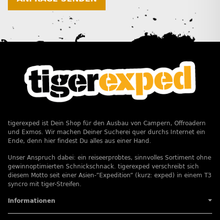
tigerexped ist Dein Shop für den Ausbau von Campern, Offroadern
und Exmos. Wir machen Deiner Sucherei quer durchs Internet ein
Ende, denn hier findest Du alles aus einer Hand.
Unser Anspruch dabei: ein reiseerprobtes, sinnvolles Sortiment ohne
gewinnoptimierten Schnickschnack. tigerexped verschreibt sich
diesem Motto seit einer Asien-”Expedition” (kurz: exped) in einem T3
syncro mit tiger-Streifen.
Informationen