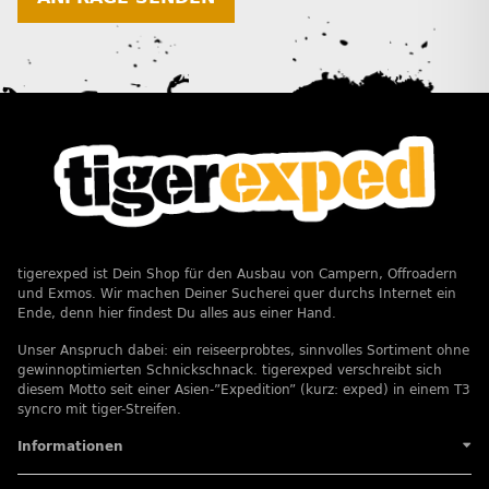
tigerexped ist Dein Shop für den Ausbau von Campern, Offroadern
und Exmos. Wir machen Deiner Sucherei quer durchs Internet ein
Ende, denn hier findest Du alles aus einer Hand.
Unser Anspruch dabei: ein reiseerprobtes, sinnvolles Sortiment ohne
gewinnoptimierten Schnickschnack. tigerexped verschreibt sich
diesem Motto seit einer Asien-”Expedition” (kurz: exped) in einem T3
syncro mit tiger-Streifen.
Informationen