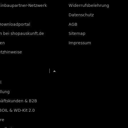
Einbaupartner-Netzwerk
Widerrufsbelehrung
Datenschutz
Downloadportal
AGB
 bei shopauskunft.de
Sitemap
ten
Impressum
etzhinweise
Menü ausklappbar
l
llung
häftskunden & B2B
OIL & WD-Kit 2.0
re