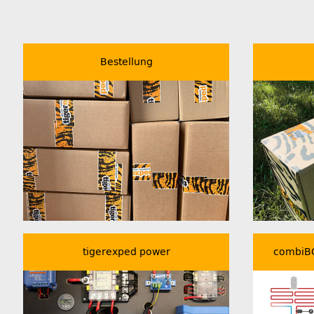
Bestellung
tigerexped power
combiBO