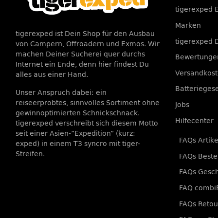
tigerexped 
Marken
tigerexped ist Dein Shop für den Ausbau
tigerexped 
von Campern, Offroadern und Exmos. Wir
machen Deiner Sucherei quer durchs
Bewertungen
Internet ein Ende, denn hier findest Du
Versandkos
alles aus einer Hand.
Batterieges
Unser Anspruch dabei: ein
reiseerprobtes, sinnvolles Sortiment ohne
Jobs
gewinnoptimierten Schnickschnack.
Hilfecenter
tigerexped verschreibt sich diesem Motto
seit einer Asien-”Expedition” (kurz:
FAQs Artike
exped) in einem T3 syncro mit tiger-
Streifen.
FAQs Beste
FAQs Gesc
FAQ combiB
FAQs Retou