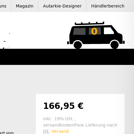
uns
Magazin
Autarkie-Designer
Händlerbereich
0
166,95 €
inkl. 19% USt. ,
versandkostenfreie Lieferung nach
DE
.
Versand
rt von