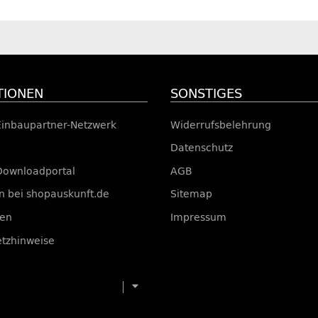
TIONEN
SONSTIGES
Einbaupartner-Netzwerk
Widerrufsbelehrung
Datenschutz
Downloadportal
AGB
 bei shopauskunft.de
Sitemap
ten
Impressum
etzhinweise
Menü ausklappbar