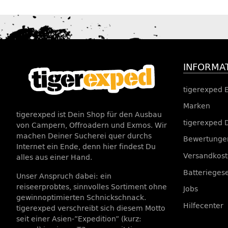
INFORMA
tigerexped 
Marken
tigerexped ist Dein Shop für den Ausbau
tigerexped 
von Campern, Offroadern und Exmos. Wir
machen Deiner Sucherei quer durchs
Bewertungen
Internet ein Ende, denn hier findest Du
Versandkos
alles aus einer Hand.
Batterieges
Unser Anspruch dabei: ein
reiseerprobtes, sinnvolles Sortiment ohne
Jobs
gewinnoptimierten Schnickschnack.
Hilfecenter
tigerexped verschreibt sich diesem Motto
seit einer Asien-”Expedition” (kurz: