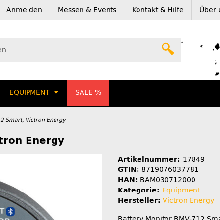
Anmelden
Messen & Events
Kontakt & Hilfe
Über 
EQUIPMENT
SALE %
2 Smart, Victron Energy
tron Energy
Artikelnummer:
17849
GTIN:
8719076037781
HAN:
BAM030712000
Kategorie:
Equipment
Hersteller:
Victron Energy
Battery Monitor BMV-712 Sma