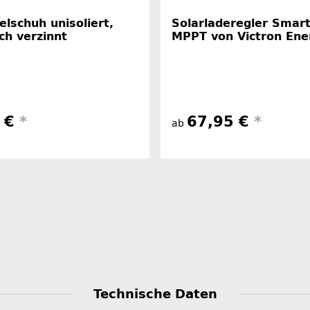
lschuh unisoliert,
Solarladeregler Smar
ch verzinnt
MPPT von Victron Ene
0 €
*
67,95 €
*
ab
Technische Daten