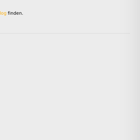
log
finden.