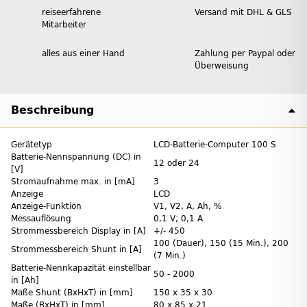
reiseerfahrene
Versand mit DHL & GLS
Mitarbeiter
alles aus einer Hand
Zahlung per Paypal oder
Überweisung
Beschreibung
Gerätetyp
LCD-Batterie-Computer 100 S
Batterie-Nennspannung (DC) in
12 oder 24
[V]
Stromaufnahme max. in [mA]
3
Anzeige
LCD
Anzeige-Funktion
V1, V2, A, Ah, %
Messauflösung
0,1 V; 0,1 A
Strommessbereich Display in [A]
+/- 450
100 (Dauer), 150 (15 Min.), 200
Strommessbereich Shunt in [A]
(7 Min.)
Batterie-Nennkapazität einstellbar
50 - 2000
in [Ah]
Maße Shunt (BxHxT) in [mm]
150 x 35 x 30
Maße (BxHxT) in [mm]
80 x 85 x 21