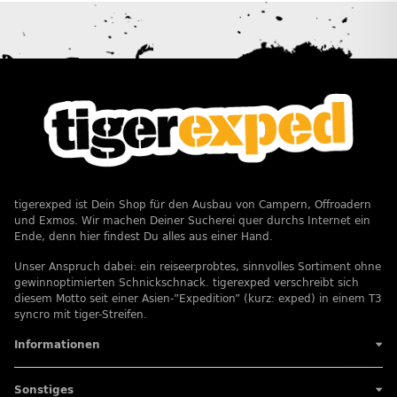
tigerexped ist Dein Shop für den Ausbau von Campern, Offroadern
und Exmos. Wir machen Deiner Sucherei quer durchs Internet ein
Ende, denn hier findest Du alles aus einer Hand.
Unser Anspruch dabei: ein reiseerprobtes, sinnvolles Sortiment ohne
gewinnoptimierten Schnickschnack. tigerexped verschreibt sich
diesem Motto seit einer Asien-”Expedition” (kurz: exped) in einem T3
syncro mit tiger-Streifen.
Informationen
Sonstiges