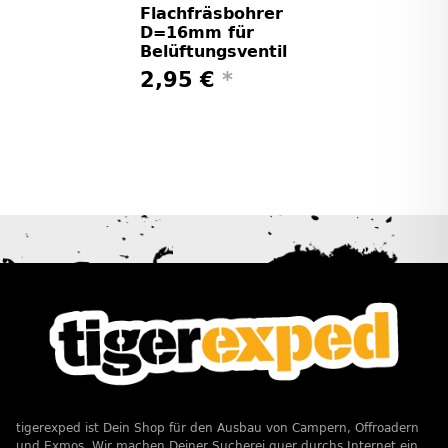
Flachfräsbohrer
D=16mm für
Belüftungsventil
2,95 €
*
tigerexped ist Dein Shop für den Ausbau von Campern, Offroadern
und Exmos. Wir machen Deiner Sucherei quer durchs Internet ein