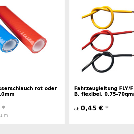
serschlauch rot oder
Fahrzeugleitung FLY/
 10mm
B, flexibel, 0,75-70q
€
*
0,45 €
*
ab
 1 m