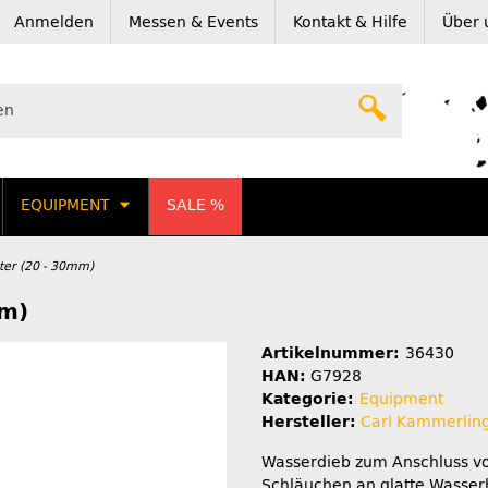
Anmelden
Messen & Events
Kontakt & Hilfe
Über 
EQUIPMENT
SALE %
er (20 - 30mm)
mm)
Artikelnummer:
36430
HAN:
G7928
Kategorie:
Equipment
Hersteller:
Carl Kammerlin
Wasserdieb zum Anschluss v
Schläuchen an glatte Wasse