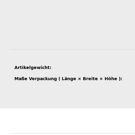
Produkteigenschaft
Wert
Artikelgewicht:
Maße Verpackung ( Länge × Breite × Höhe ):