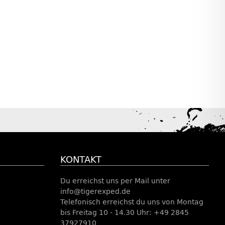
KONTAKT
Du erreichst uns per Mail unter
info@tigerexped.de
Telefonisch erreichst du uns von Montag
bis Freitag 10 - 14.30 Uhr: +49 2845
37927910