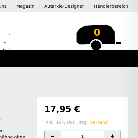
uns
Magazin
Autarkie-Designer
Händlerbereich
0
17,95 €
g
inkl. 19% USt. , zzgl.
Versand
on
rhähne ohne