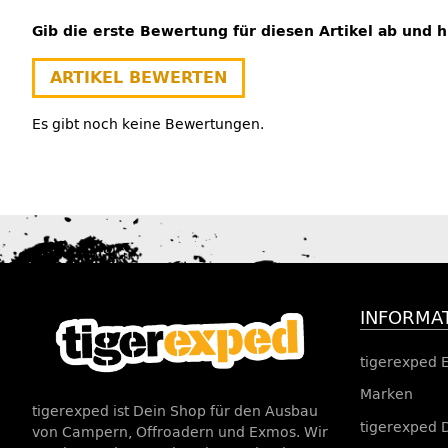
Gib die erste Bewertung für diesen Artikel ab und 
ARTIKEL BEWERTEN
Es gibt noch keine Bewertungen.
INFORMA
tigerexped 
Marken
tigerexped ist Dein Shop für den Ausbau
tigerexped 
von Campern, Offroadern und Exmos. Wir