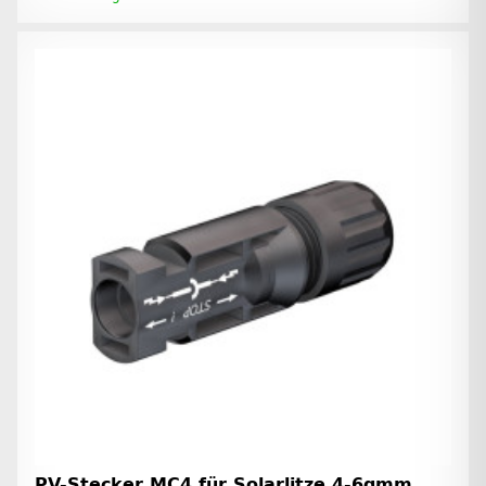
PV-Stecker MC4 für Solarlitze 4-6qmm,