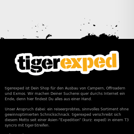
tigerexped ist Dein Shop für den Ausbau von Campern, Offroadern
und Exmos. Wir machen Deiner Sucherei quer durchs Internet ein
Ende, denn hier findest Du alles aus einer Hand.
Unser Anspruch dabei: ein reiseerprobtes, sinnvolles Sortiment ohne
gewinnoptimierten Schnickschnack. tigerexped verschreibt sich
diesem Motto seit einer Asien-”Expedition” (kurz: exped) in einem T3
syncro mit tiger-Streifen.